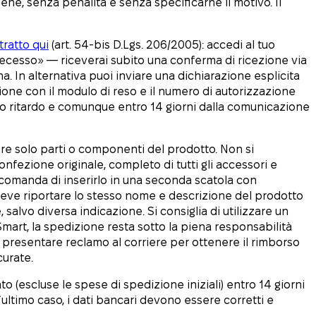
bene, senza penalità e senza specificarne il motivo. Il
ratto qui
(art. 54-bis D.Lgs. 206/2005): accedi al tuo
 recesso» — riceverai subito una conferma di ricezione via
a. In alternativa puoi inviare una dichiarazione esplicita
zione con il modulo di reso e il numero di autorizzazione
bito ritardo e comunque entro 14 giorni dalla comunicazione
tuire solo parti o componenti del prodotto. Non si
onfezione originale, completo di tutti gli accessori e
ccomanda di inserirlo in una seconda scatola con
o deve riportare lo stesso nome e descrizione del prodotto
, salvo diversa indicazione. Si consiglia di utilizzare un
Smart, la spedizione resta sotto la piena responsabilità
vrà presentare reclamo al corriere per ottenere il rimborso
curate.
o (escluse le spese di spedizione iniziali) entro 14 giorni
ultimo caso, i dati bancari devono essere corretti e