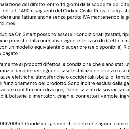
lazione del difetto: entro 14 giorni dalla scoperta del difet
si dell`art. 1490 e seguenti del Codice Civile. Prova d`acquist
hiedere una fattura anche senza partita IVA mantenendo la 
 12 mesi.
uti da On Smart possono essere ricondizionati (testati, ripris
me previsto dalla normativa vigente. In caso di difetto o ma
 con un modello equivalente o superiore (se disponibile); R
o pagato.
vamente ai prodotti difettosi a condizione che siano stati ut
garanzia decade nei seguenti casi: Installazione errata o us
cause elettriche, atmosferiche o accidentali (sbalzi di tensi
il funzionamento del prodotto. Sono inoltre esclusi dalla g
, cadute o infiltrazioni di acqua; Danni causati da sovraccar
ili, batterie, alimentatori, cinghie, connettori, ventole, in
s. 206/2005) 1. Condizioni generali Il cliente che agisce com