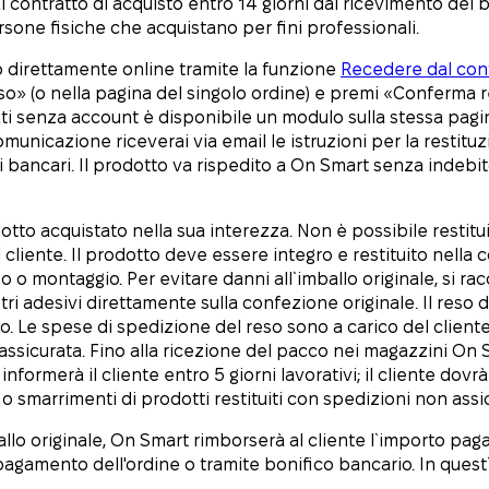
al contratto di acquisto entro 14 giorni dal ricevimento del 
persone fisiche che acquistano per fini professionali.
so direttamente online tramite la funzione
Recedere dal cont
esso» (o nella pagina del singolo ordine) e premi «Conferma
uati senza account è disponibile un modulo sulla stessa pagin
municazione riceverai via email le istruzioni per la restitu
dati bancari. Il prodotto va rispedito a On Smart senza inde
rodotto acquistato nella sua interezza. Non è possibile resti
 cliente. Il prodotto deve essere integro e restituito nella c
 montaggio. Per evitare danni all`imballo originale, si ra
stri adesivi direttamente sulla confezione originale. Il res
nto. Le spese di spedizione del reso sono a carico del cliente
assicurata. Fino alla ricezione del pacco nei magazzini On 
 informerà il cliente entro 5 giorni lavorativi; il cliente do
o smarrimenti di prodotti restituiti con spedizioni non assi
lo originale, On Smart rimborserà al cliente l`importo pagat
pagamento dell'ordine o tramite bonifico bancario. In quest`