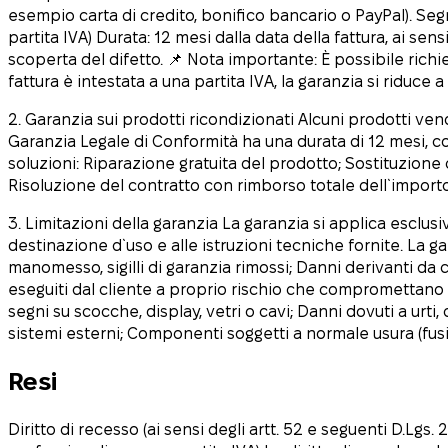
esempio carta di credito, bonifico bancario o PayPal). Segna
partita IVA) Durata: 12 mesi dalla data della fattura, ai sen
scoperta del difetto. 📌 Nota importante: È possibile ric
fattura è intestata a una partita IVA, la garanzia si riduce a
2. Garanzia sui prodotti ricondizionati Alcuni prodotti vend
Garanzia Legale di Conformità ha una durata di 12 mesi, co
soluzioni: Riparazione gratuita del prodotto; Sostituzione
Risoluzione del contratto con rimborso totale dell`import
3. Limitazioni della garanzia La garanzia si applica esclusi
destinazione d`uso e alle istruzioni tecniche fornite. La 
manomesso, sigilli di garanzia rimossi; Danni derivanti da 
eseguiti dal cliente a proprio rischio che compromettano 
segni su scocche, display, vetri o cavi; Danni dovuti a urti
sistemi esterni; Componenti soggetti a normale usura (fusib
Resi
Diritto di recesso (ai sensi degli artt. 52 e seguenti D.Lg