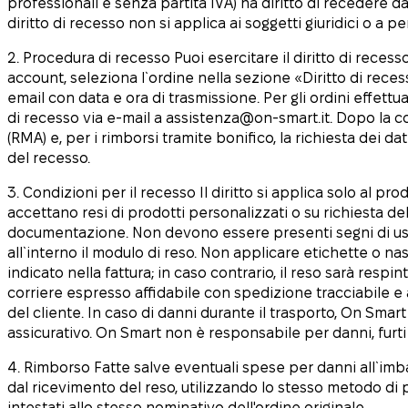
professionali e senza partita IVA) ha diritto di recedere d
diritto di recesso non si applica ai soggetti giuridici o a 
2. Procedura di recesso Puoi esercitare il diritto di reces
account, seleziona l`ordine nella sezione «Diritto di rec
email con data e ora di trasmissione. Per gli ordini effett
di recesso via e-mail a assistenza@on-smart.it. Dopo la co
(RMA) e, per i rimborsi tramite bonifico, la richiesta dei 
del recesso.
3. Condizioni per il recesso Il diritto si applica solo al p
accettano resi di prodotti personalizzati o su richiesta del
documentazione. Non devono essere presenti segni di uso o
all`interno il modulo di reso. Non applicare etichette o na
indicato nella fattura; in caso contrario, il reso sarà respi
corriere espresso affidabile con spedizione tracciabile e 
del cliente. In caso di danni durante il trasporto, On Smart
assicurativo. On Smart non è responsabile per danni, furti 
4. Rimborso Fatte salve eventuali spese per danni all`imbal
dal ricevimento del reso, utilizzando lo stesso metodo di 
intestati allo stesso nominativo dell'ordine originale.