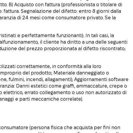
to. B) Acquisto con fattura (professionista o titolare di
o: fattura. Segnalazione del difetto: entro 8 giorni dalla
garanzia di 24 mesi come consumatore privato. Se la
tinati e perfettamente funzionanti). In tali casi, la
lfunzionamento, il cliente ha diritto a una delle seguenti
iduzione del prezzo proporzionata al difetto riscontrato;
ilizzati correttamente, in conformità alla loro
o improprio del prodotto; Materiale danneggiato o
one, fulmini, incendi, allagamenti); Aggiornamenti software
aranzia: Danni estetici come graffi, ammaccature, crepe o
ico elettrico, errato collegamento o uso non autorizzato di
granaggi e parti meccaniche correlate).
e consumatore (persona fisica che acquista per fini non